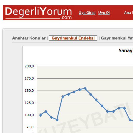
Üye Girişi
Üye Ol
Ana 
Anahtar Konular
|
Gayrimenkul Endeksi
|
Gayrimenkul Yat