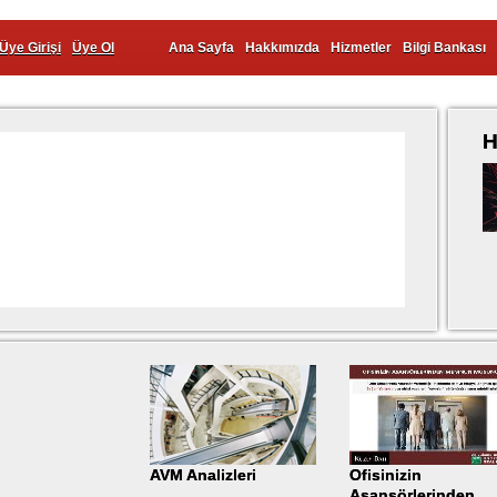
Üye Girişi
Üye Ol
Ana Sayfa
Hakkımızda
Hizmetler
Bilgi Bankası
H
AVM Analizleri
Ofisinizin
Asansörlerinden