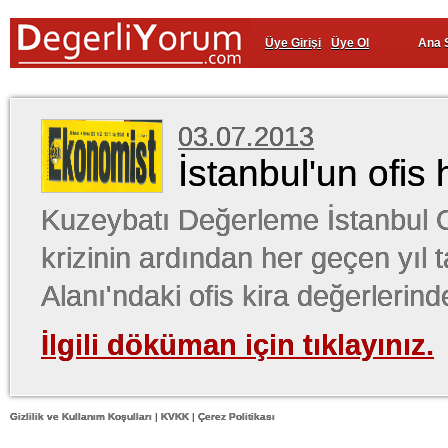
Üye Girişi
Üye Ol
Ana 
03.07.2013
İstanbul'un ofis 
Kuzeybatı Değerleme İstanbul O
krizinin ardından her geçen yıl t
Alanı'ndaki ofis kira değerlerind
İlgili döküman için tıklayınız.
Gizlilik ve Kullanım Koşulları
|
KVKK
|
Çerez Politikası