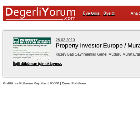
Üye Girişi
Üye Ol
Ana 
26.02.2013
Property Investor Europe / Mura
Kuzey Batı Gayrimenkul Genel Müdürü Murat Ergin 2
İlgili döküman için tıklayınız.
Gizlilik ve Kullanım Koşulları
|
KVKK
|
Çerez Politikası