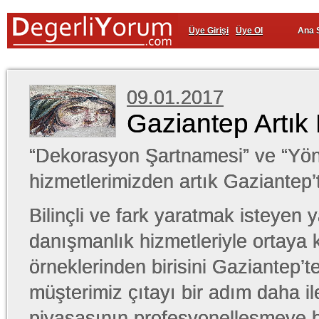
Üye Girişi
Üye Ol
Ana 
09.01.2017
Gaziantep Artık
“Dekorasyon Şartnamesi” ve “Yön
hizmetlerimizden artık Gaziantep’t
Bilinçli ve fark yaratmak isteyen ya
danışmanlık hizmetleriyle ortaya
örneklerinden birisini Gaziantep’te
müşterimiz çıtayı bir adım daha ile
piyasasının profesyonelleşmeye ba