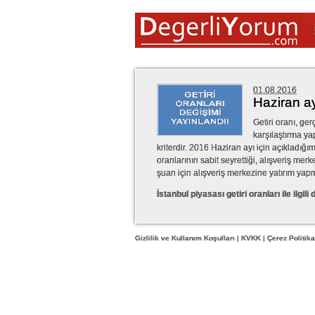
01.08.2016
Haziran ay
Getiri oranı, ger
karşılaştırma ya
kriterdir. 2016 Haziran ayı için açıkladığı
oranlarının sabit seyrettiği, alışveriş mer
şuan için alışveriş merkezine yatırım yapm
İstanbul piyasası getiri oranları ile ilgili d
Gizlilik ve Kullanım Koşulları
|
KVKK
|
Çerez Politika