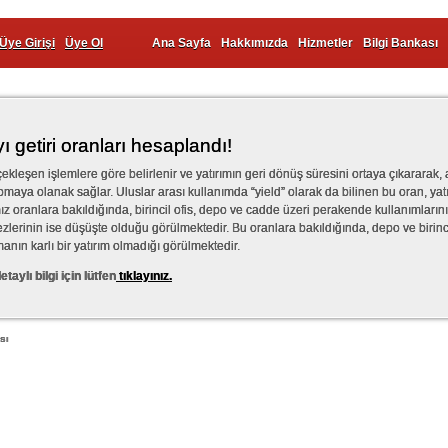
Üye Girişi
Üye Ol
Ana Sayfa
Hakkımızda
Hizmetler
Bilgi Bankası
ı getiri oranları hesaplandı!
çekleşen işlemlere göre belirlenir ve yatırımın geri dönüş süresini ortaya çıkararak, 
pmaya olanak sağlar. Uluslar arası kullanımda “yield” olarak da bilinen bu oran, yat
mız oranlara bakıldığında, birincil ofis, depo ve cadde üzeri perakende kullanımlarının 
kezlerinin ise düşüşte olduğu görülmektedir. Bu oranlara bakıldığında, depo ve birincil
anın karlı bir yatırım olmadığı görülmektedir.
etaylı bilgi için lütfen
tıklayınız.
sı