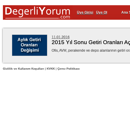
Üye Girişi
Üye Ol
Ana 
11.01.2016
2015 Yıl Sonu Getiri Oranları Aç
Ofis, AVM, perakende ve depo alanlarının getiri o
Gizlilik ve Kullanım Koşulları
|
KVKK
|
Çerez Politikası