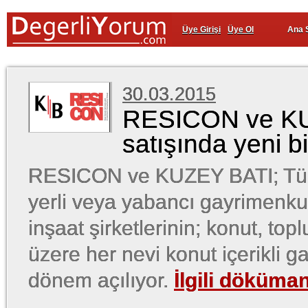
Üye Girişi
Üye Ol
Ana 
30.03.2015
RESICON ve KUZE
satışında yeni b
RESICON ve KUZEY BATI; Türk
yerli veya yabancı gayrimenkul 
inşaat şirketlerinin; konut, top
üzere her nevi konut içerikli g
dönem açılıyor.
İlgili döküman 