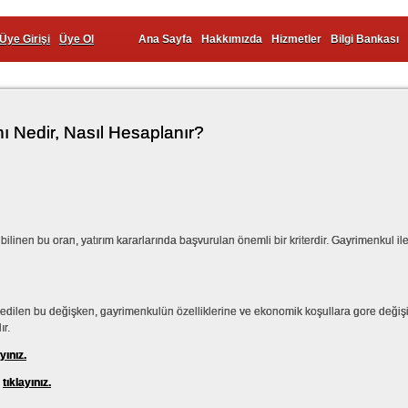
Üye Girişi
Üye Ol
Ana Sayfa
Hakkımızda
Hizmetler
Bilgi Bankası
nı Nedir, Nasıl Hesaplanır?
bilinen bu oran, yatırım kararlarında başvurulan önemli bir kriterdir. Gayrimenkul ile
de edilen bu değişken, gayrimenkulün özelliklerine ve ekonomik koşullara gore değişikl
ır.
ayınız.
n
tıklayınız.