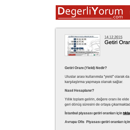
14.12.2015
Getiri Ora
Getiri Oranı (Yield) Nedir?
Uluslar arası kullanımda “yield” olarak da 
karşılaştırma yapmaya olanak sağlar.
Nasıl Hesaplanır?
Yıllık toplam gelirin, değere oranı ile el
geri dönüş süresini de ortaya çıkarmaktad
İstanbul piyasası getiri oranları için
tıkl
Avrupa Ofis Piyasası getiri oranları içi