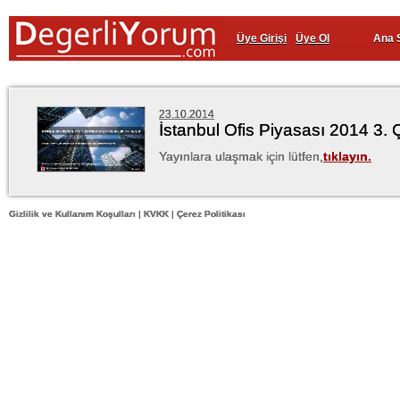
Üye Girişi
Üye Ol
Ana 
23.10.2014
İstanbul Ofis Piyasası 2014 3. 
Yayınlara ulaşmak için lütfen,
tıklayın.
Gizlilik ve Kullanım Koşulları
|
KVKK
|
Çerez Politikası